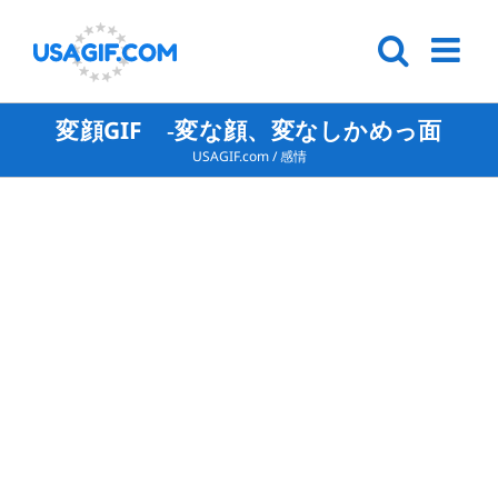
変顔GIF ‐変な顔、変なしかめっ面
USAGIF.com
/
感情