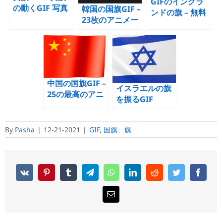
GIFのイングラ
の動くGIF 写真
韓国の国旗GIF –
ンドの旗 – 無料
23枚のアニメー
の17のアニメー
ション写真を無
ションGIF写真
料で
中国の国旗GIF –
イスラエルの旗
25の最高のアニ
を振るGIF
メーションGIF
写真を無料で
By
Pasha
|
12-21-2021
|
GIF
,
国旗、旗