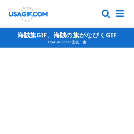
海賊旗GIF、海賊の旗がなびくGIF
USAGIF.com
/
国旗、旗