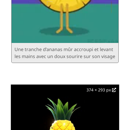
Une tranche d’ananas mûr accroupi et levant
les mains avec un doux sourire sur son visage
374 × 293 px