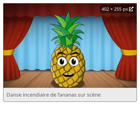
402 × 255 px
Danse incendiaire de l’ananas sur scène