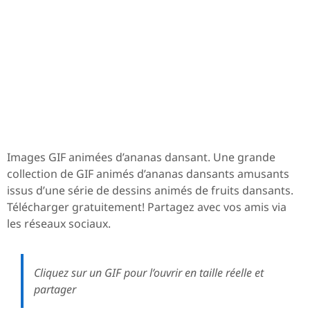
Images GIF animées d’ananas dansant. Une grande
collection de GIF animés d’ananas dansants amusants
issus d’une série de dessins animés de fruits dansants.
Télécharger gratuitement! Partagez avec vos amis via
les réseaux sociaux.
Cliquez sur un GIF pour l’ouvrir en taille réelle et
partager