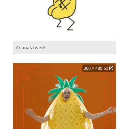
Ananas twerk
360 × 480 px