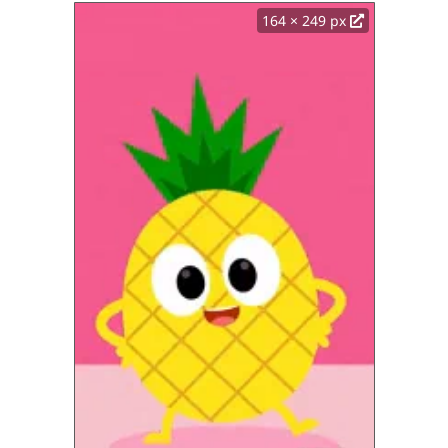
164 × 249 px