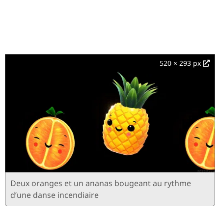
520 × 293 px
Deux oranges et un ananas bougeant au rythme
d’une danse incendiaire