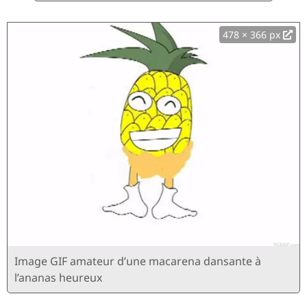
478 × 366 px
Image GIF amateur d’une macarena dansante à
l’ananas heureux