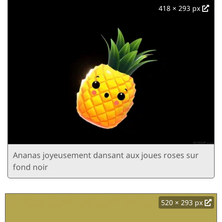
418 × 293 px
Ananas joyeusement dansant aux joues roses sur
fond noir
520 × 293 px