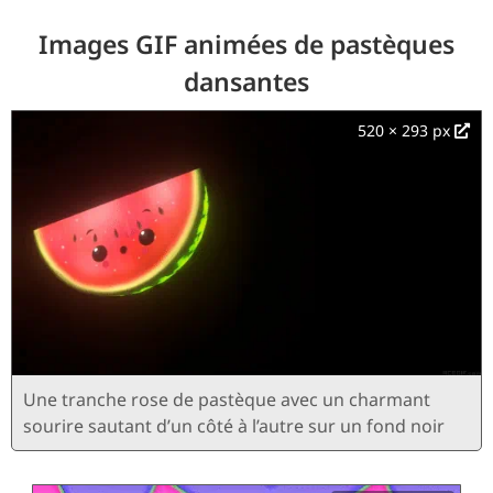
Images GIF animées de pastèques
dansantes
520 × 293 px
Une tranche rose de pastèque avec un charmant
sourire sautant d’un côté à l’autre sur un fond noir