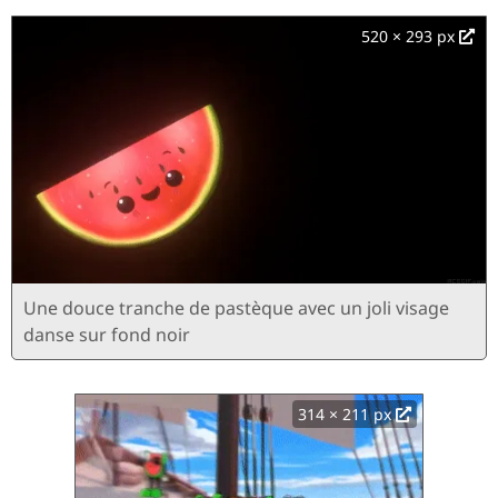
520 × 293 px
Une douce tranche de pastèque avec un joli visage
danse sur fond noir
314 × 211 px