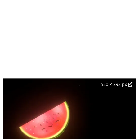
520 × 293 px