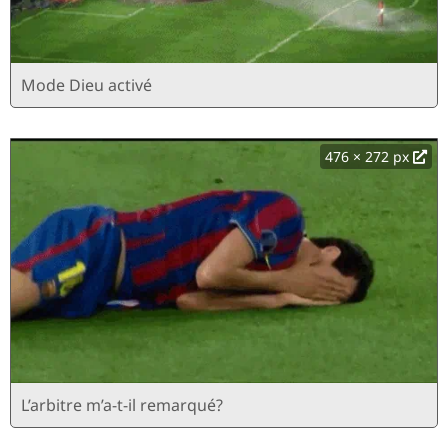
Mode Dieu activé
476 × 272 px
L’arbitre m’a-t-il remarqué?