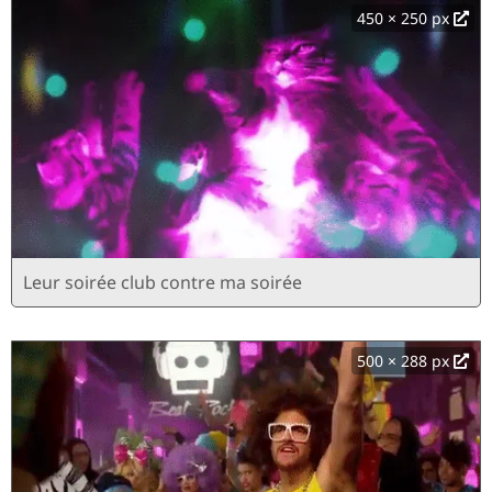
450 × 250 px
Leur soirée club contre ma soirée
500 × 288 px