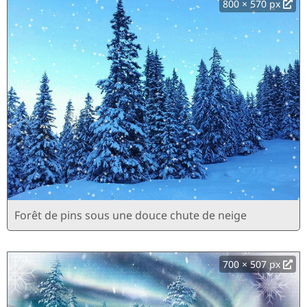
800 × 570 px
Forêt de pins sous une douce chute de neige
700 × 507 px