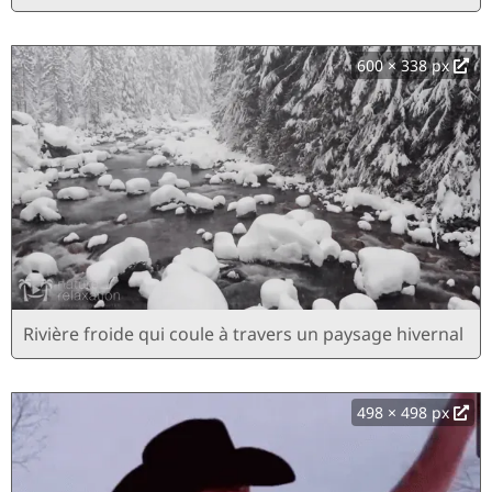
600 × 338 px
Rivière froide qui coule à travers un paysage hivernal
498 × 498 px