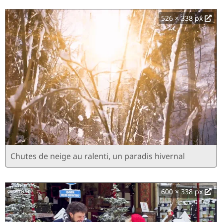
526 × 338 px
Chutes de neige au ralenti, un paradis hivernal
600 × 338 px