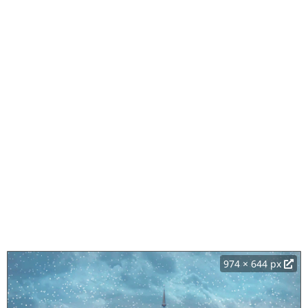
974 × 644 px