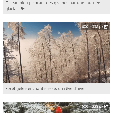
Oiseau bleu picorant des graines par une journée
glaciale 🐦
600 × 338 px
Forêt gelée enchanteresse, un rêve d’hiver
600 × 338 px