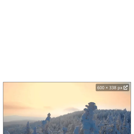
600 × 338 px