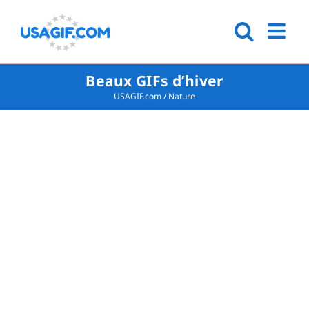
Beaux GIFs d’hiver
USAGIF.com
/
Nature