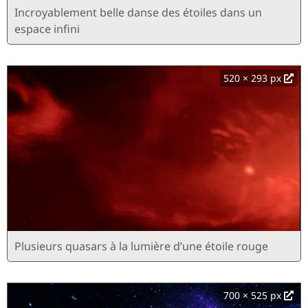
Incroyablement belle danse des étoiles dans un
espace infini
520 × 293 px
Plusieurs quasars à la lumière d’une étoile rouge
700 × 525 px