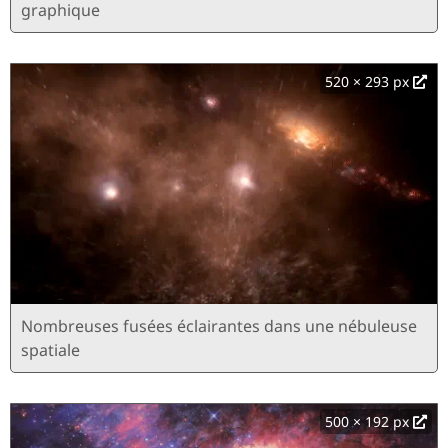
graphique
520 × 293 px
Nombreuses fusées éclairantes dans une nébuleuse
spatiale
500 × 192 px