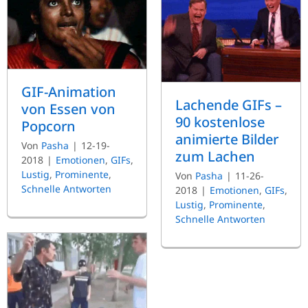
GIF-Animation
Lachende GIFs –
von Essen von
90 kostenlose
Popcorn
animierte Bilder
Von
Pasha
|
12-19-
zum Lachen
2018
|
Emotionen
,
GIFs
,
Lustig
,
Prominente
,
Von
Pasha
|
11-26-
Schnelle Antworten
2018
|
Emotionen
,
GIFs
,
Lustig
,
Prominente
,
Schnelle Antworten