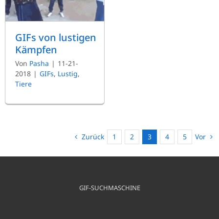
GIFs von lustigen
Kämpfen
Von
Pasha
|
11-21-
2018
|
GIFs
,
Lustig
,
Tiere
Zurück
Vor
1
2
3
4
5
GIF-SUCHMASCHINE