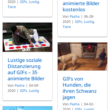
2020
|
GIFs
,
Lustig
,
animierte Bilder
Tiere
kostenlos
Von
Pasha
|
06-28-
2020
|
GIFs
,
Lustig
,
Tiere
Lustige soziale
Distanzierung
auf GIFs – 35
animierte Bilder
GIFs von
Hunden, die
Von
Pasha
|
04-09-
ihren Schwanz
2020
|
GIFs
,
Lustig
jagen
Von
Pasha
|
04-02-
2020
|
GIFs
,
Lustig
,