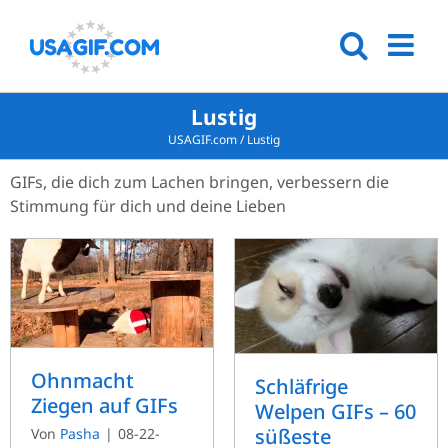
Lustig
USAGIF.com
/
Lustig
GIFs, die dich zum Lachen bringen, verbessern die
Stimmung für dich und deine Lieben
Ohnmacht
Schläfrige
Ziegen auf GIFs
Welpen GIFs – 60
süßeste
Von
Pasha
|
08-22-