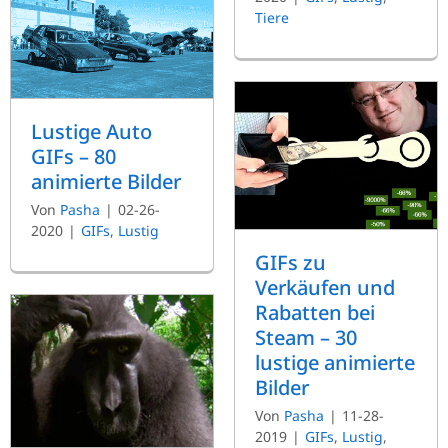
Tiere
Lustige Auto
GIFs – 80
animierte Bilder
Von
Pasha
|
02-26-
2020
|
GIFs
,
Lustig
GIFs zu
Verkäufen und
Rabatten bei
Steam – 30
lustige animierte
Bilder
Von
Pasha
|
11-28-
2019
|
GIFs
,
Lustig
,