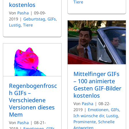
Tiere
kostenlos
Von
Pasha
|
09-09-
2019
|
Geburtstag
,
GIFs
,
Lustig
,
Tiere
Mittelfinger GIFs
– 100 animierte
Regenbogenfrosc
Gesten GIF-Bilder
h GIFs –
kostenlos
Verschiedene
Von
Pasha
|
08-22-
Versionen dieses
2019
|
Emotionen
,
GIFs
,
Mem
Ich wünsche dir
,
Lustig
,
Prominente
,
Schnelle
Von
Pasha
|
08-21-
Antworten
2019
|
Emotionen
,
GIFs
,