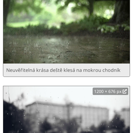
Neuvěřitelná krása deště klesá na mokrou chodník
1200 × 676 px