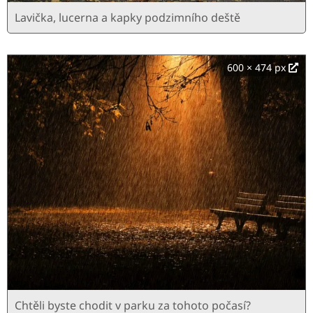
Lavička, lucerna a kapky podzimního deště
600 × 474 px
Chtěli byste chodit v parku za tohoto počasí?