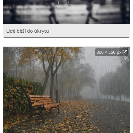
Lidé běží do úkrytu
800 × 550 px