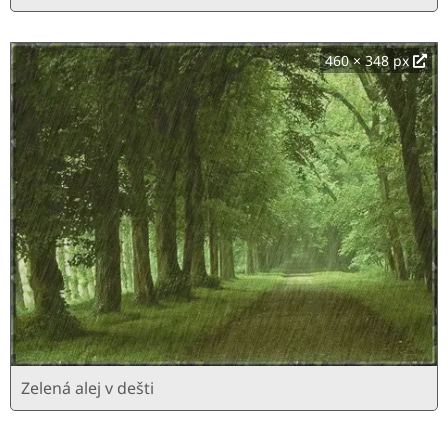
460 × 348 px
Zelená alej v dešti