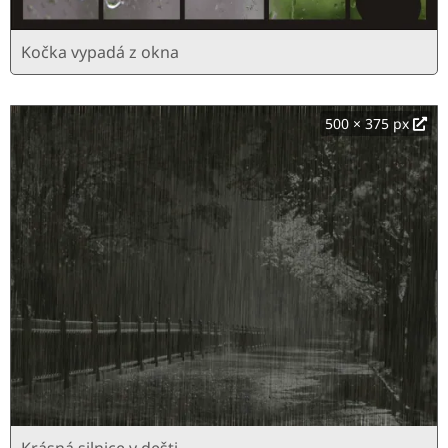
Kočka vypadá z okna
500 × 375 px
Krásná silnice v dešti