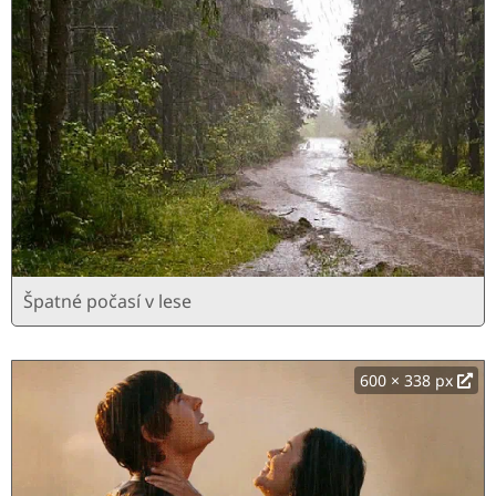
Špatné počasí v lese
600 × 338 px