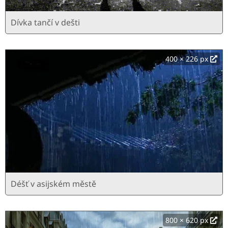
Dívka tančí v dešti
400 × 226 px
Déšť v asijském městě
800 × 620 px