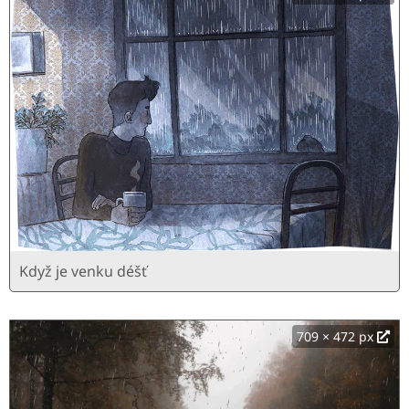
Když je venku déšť
709 × 472 px