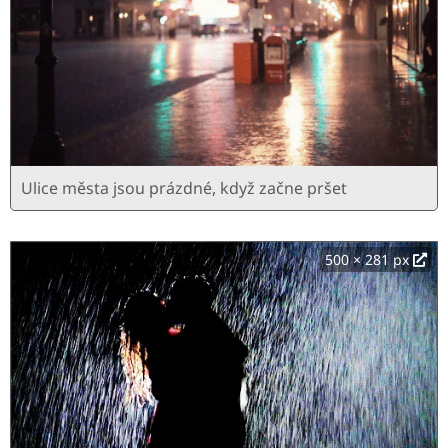
Ulice města jsou prázdné, když začne pršet
500 × 281 px