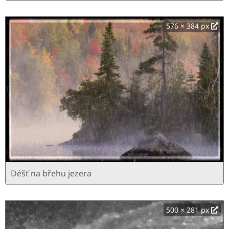
576 × 384 px
Déšť na břehu jezera
500 × 281 px