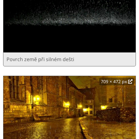
Povrch země při silném dešti
709 × 472 px