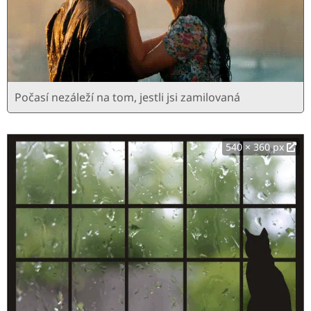
Počasí nezáleží na tom, jestli jsi zamilovaná
540 × 360 px