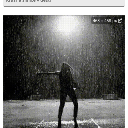
468 × 458 px