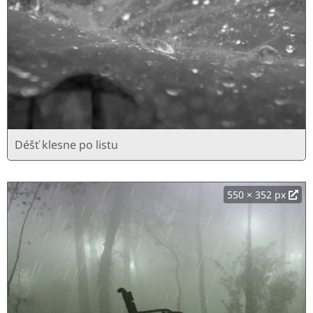
Déšť klesne po listu
550 × 352 px