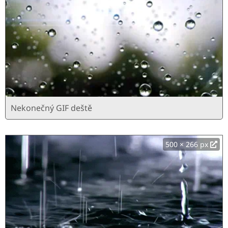
Nekonečný GIF deště
500 × 266 px