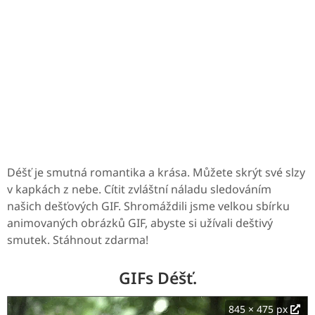
Déšť je smutná romantika a krása. Můžete skrýt své slzy
v kapkách z nebe. Cítit zvláštní náladu sledováním
našich dešťových GIF. Shromáždili jsme velkou sbírku
animovaných obrázků GIF, abyste si užívali deštivý
smutek. Stáhnout zdarma!
GIFs Déšť.
845 × 475 px