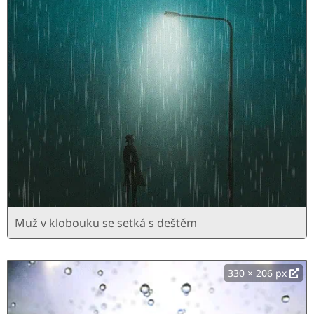
Muž v klobouku se setká s deštěm
330 × 206 px