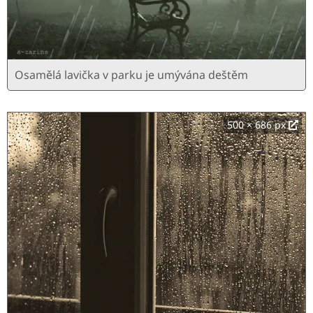
Osamělá lavička v parku je umývána deštěm
500 × 686 px