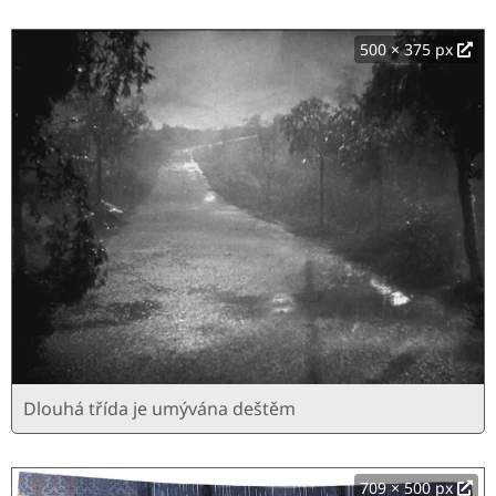
500 × 375 px
Dlouhá třída je umývána deštěm
709 × 500 px