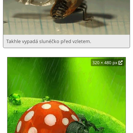
Takhle vypadá slunéčko před vzletem.
320 × 480 px