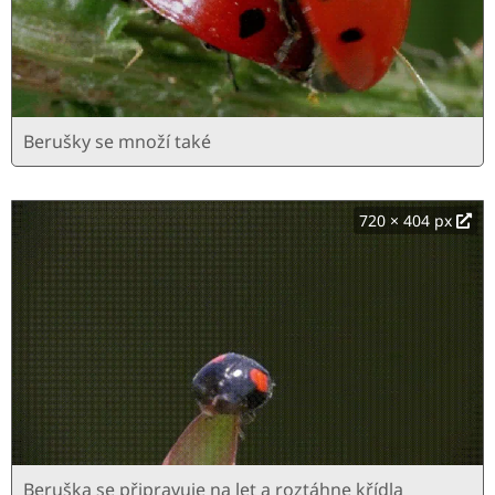
Berušky se množí také
720 × 404 px
Beruška se připravuje na let a roztáhne křídla