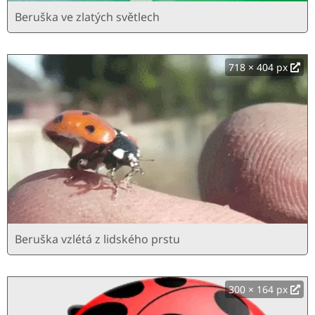
Beruška ve zlatých světlech
718 × 404 px
Beruška vzlétá z lidského prstu
300 × 164 px