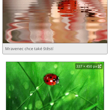
Mravenec chce také štěstí
337 × 450 px