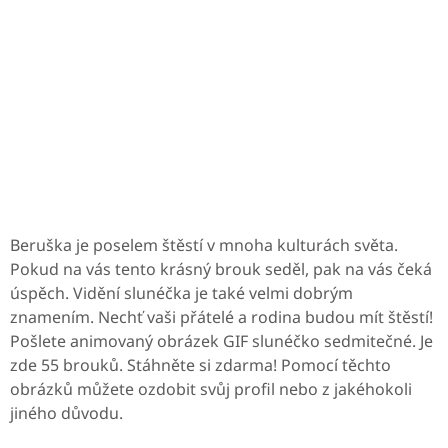
Beruška je poselem štěstí v mnoha kulturách světa.
Pokud na vás tento krásný brouk seděl, pak na vás čeká
úspěch. Vidění slunéčka je také velmi dobrým
znamením. Nechť vaši přátelé a rodina budou mít štěstí!
Pošlete animovaný obrázek GIF slunéčko sedmitečné. Je
zde 55 brouků. Stáhněte si zdarma! Pomocí těchto
obrázků můžete ozdobit svůj profil nebo z jakéhokoli
jiného důvodu.