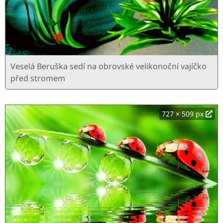
Veselá Beruška sedí na obrovské velikonoční vajíčko
před stromem
727 × 509 px