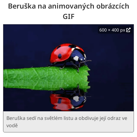
Beruška na animovaných obrázcích
GIF
600 × 400 px
Beruška sedí na světlém listu a obdivuje její odraz ve
vodě