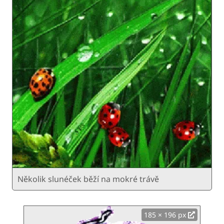
Několik slunéček běží na mokré trávě
185 × 196 px