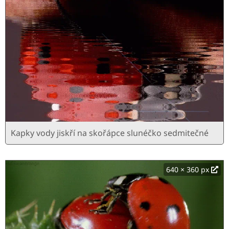
Kapky vody jiskří na skořápce slunéčko sedmitečné
640 × 360 px