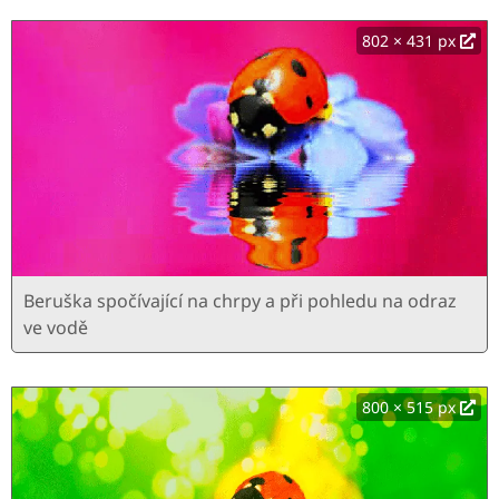
802 × 431 px
Beruška spočívající na chrpy a při pohledu na odraz
ve vodě
800 × 515 px