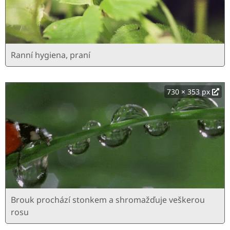
Ranní hygiena, praní
730 × 353 px
Brouk prochází stonkem a shromažďuje veškerou
rosu