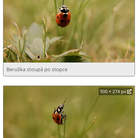
Beruška stoupá po stopce
500 × 274 px