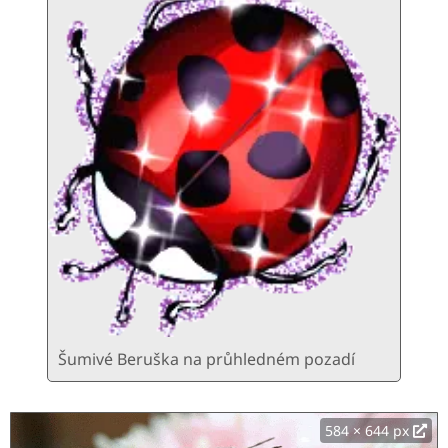
Šumivé Beruška na průhledném pozadí
584 × 644 px