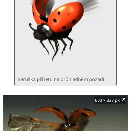
Beruška při letu na průhledném pozadí
600 × 338 px