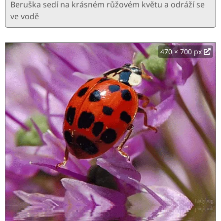
Beruška sedí na krásném růžovém květu a odráží se
ve vodě
470 × 700 px