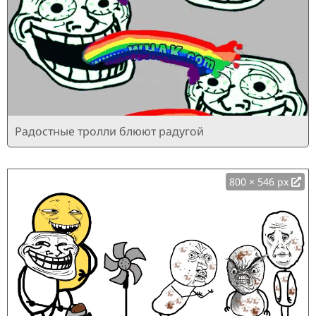
Радостные тролли блюют радугой
800 × 546 px