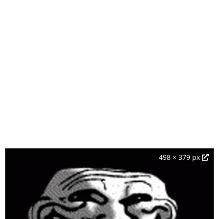
498 × 379 px