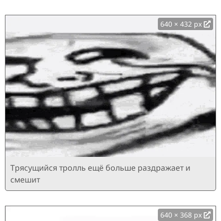
640 × 432 px
Трясущийся тролль ещё больше раздражает и
смешит
640 × 368 px