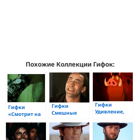
Похожие Коллекции Гифок:
Гифки
Гифки
Гифки
Удивление,
Смешные
«Смотрит на
Изумление,
лица, веселые
часы в
Шок
гримасы —
ожидании» —
100
Анимированные