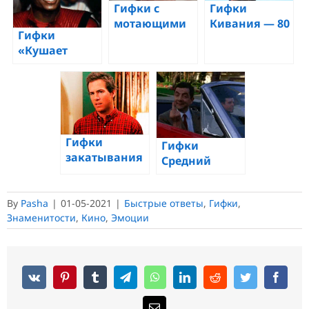
анимированных
GIF картинки
Гифки с
Гифки
GIF
мотающими
Кивания — 80
Гифки
головой — 50
GIF
«Кушает
GIF анимаций
анимаций,
попкорн»
чтобы сказать
«Да» или
одобрить
Гифки
Гифки
закатывания
Средний
глаз — 75
палец — 100
анимированных
анимированных
GIF
By
Pasha
|
01-05-2021
|
Быстрые ответы
,
Гифки
,
GIF
изображений
Знаменитости
,
Кино
,
Эмоции
изображений
жеста