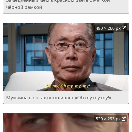
Замедленный мем в красном цвете с мягкой
чёрной рамкой
480 × 260 px
Мужчина в очках восклицает «Oh my my my!»
520 × 293 px