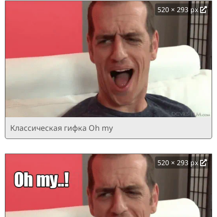
520 × 293 px
Классическая гифка Oh my
520 × 293 px