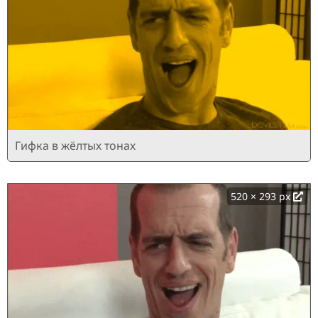
Гифка в жёлтых тонах
520 × 293 px