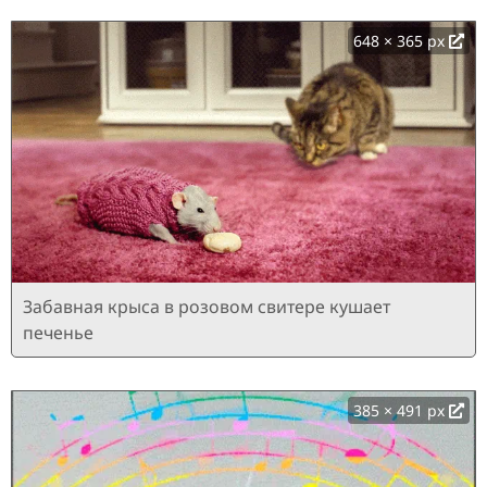
648 × 365 px
Забавная крыса в розовом свитере кушает
печенье
385 × 491 px