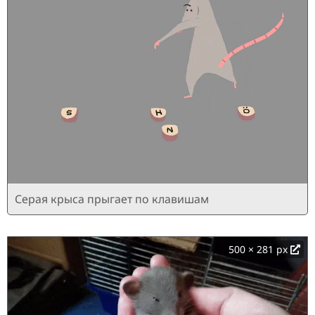
Серая крыса прыгает по клавишам
500 × 281 px