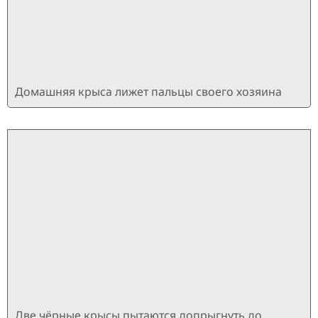
Домашняя крыса лижет пальцы своего хозяина
Две чёрные крысы пытаются допрыгнуть до