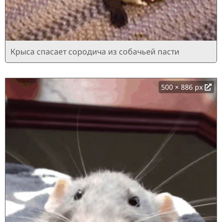
Крыса спасает сородича из собачьей пасти
500 × 886 px