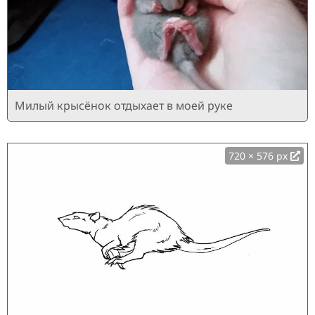
Милый крысёнок отдыхает в моей руке
720 × 576 px