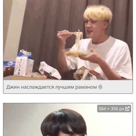
Джин наслаждается лучшим рамэном 🍜
584 × 356 px