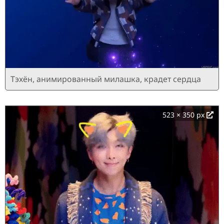
Тэхён, анимированный милашка, крадет сердца
523 × 350 px