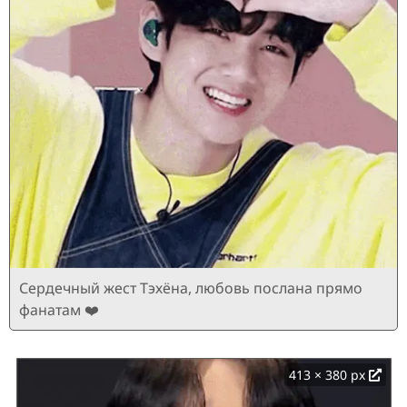
Сердечный жест Тэхёна, любовь послана прямо
фанатам ❤️
413 × 380 px