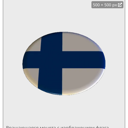
500 × 500 px
Вращающаяся монета с изображением флага