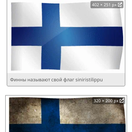
402 × 251 px
Финны называют свой флаг siniristilippu
320 × 200 px