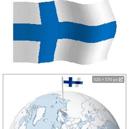
520 × 570 px