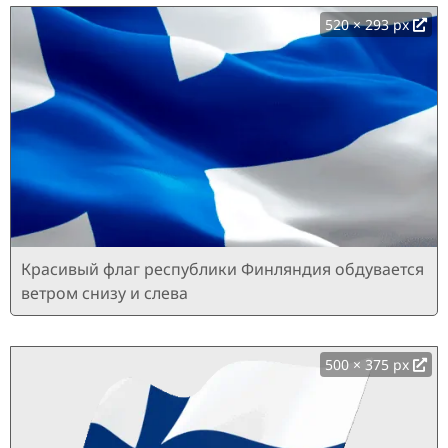
520 × 293 px
Красивый флаг республики Финляндия обдувается
ветром снизу и слева
500 × 375 px