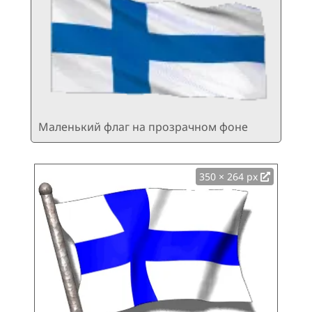
Маленький флаг на прозрачном фоне
350 × 264 px