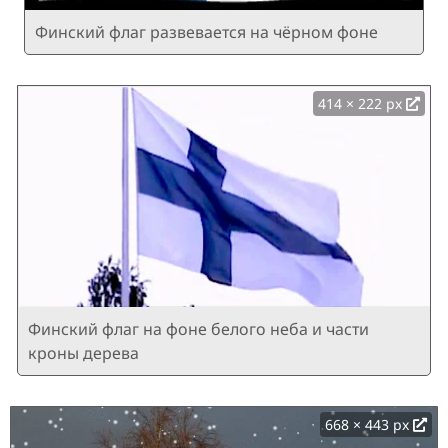
Финский флаг развевается на чёрном фоне
414 × 222 px
Финский флаг на фоне белого неба и части
кроны дерева
668 × 443 px