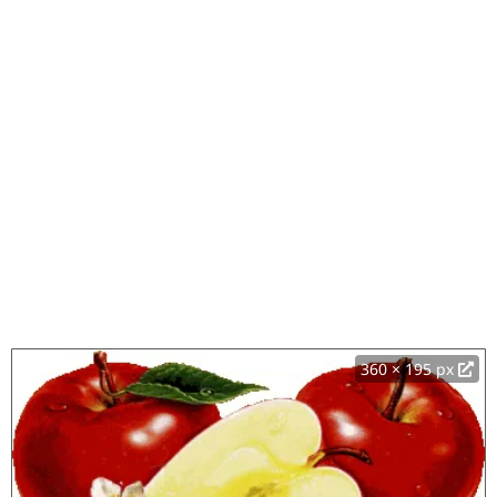
360 × 195 px