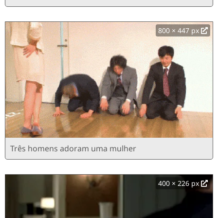
800 × 447 px
Três homens adoram uma mulher
400 × 226 px