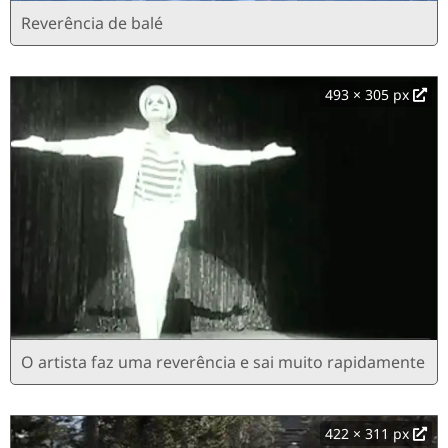
Reverência de balé
493 × 305 px
O artista faz uma reverência e sai muito rapidamente
422 × 311 px