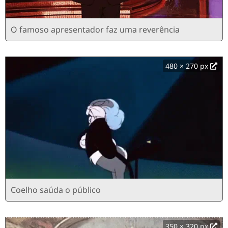
O famoso apresentador faz uma reverência
480 × 270 px
Coelho saúda o público
350 × 320 px