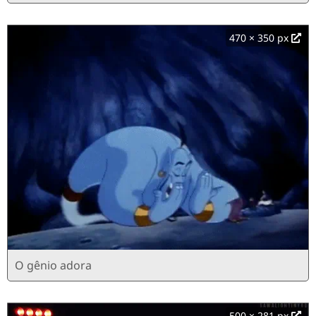
470 × 350 px
O gênio adora
500 × 281 px