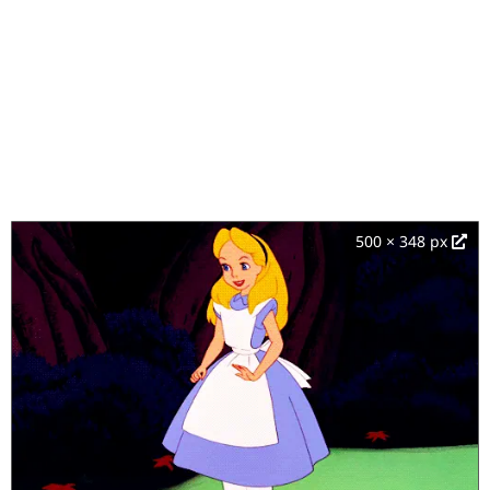
500 × 348 px