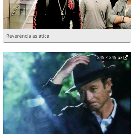
Reverência asiática
245 × 245 px