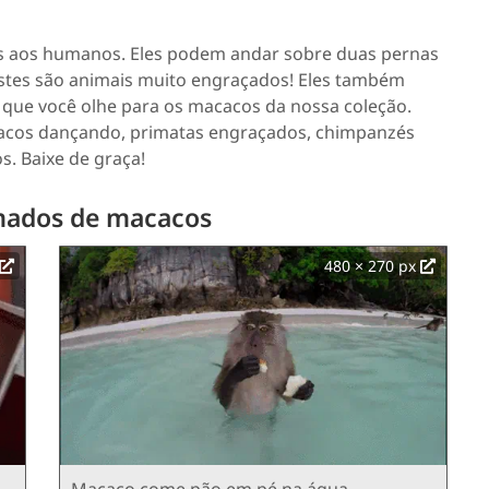
s aos humanos. Eles podem andar sobre duas pernas
Estes são animais muito engraçados! Eles também
que você olhe para os macacos da nossa coleção.
acos dançando, primatas engraçados, chimpanzés
s. Baixe de graça!
mados de macacos
480 × 270 px
Macaco come pão em pé na água