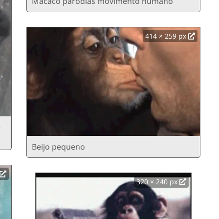
Macaco paródias movimento humano
414 × 259 px
e
Beijo pequeno
320 × 240 px