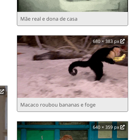
Mãe real e dona de casa
680 × 383 px
Macaco roubou bananas e foge
640 × 359 px