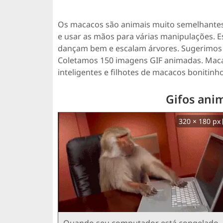
Os macacos são animais muito semelhante
e usar as mãos para várias manipulações. 
dançam bem e escalam árvores. Sugerimos 
Coletamos 150 imagens GIF animadas. Mac
inteligentes e filhotes de macacos bonitinho
Gifos ani
320 × 180 px
Quando seu computador está congelado.