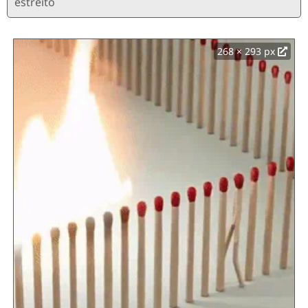
estreito
268 × 293 px