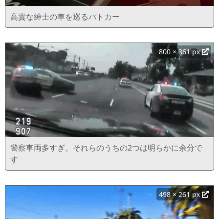
高貴な紳士の車を巡るパトカー
800 × 361 px
警察車両多すぎ。それらのうちの2つは明らかに余分で
す
498 × 261 px