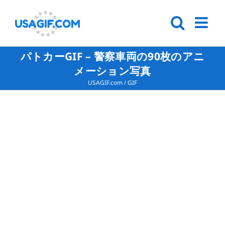
パトカーGIF – 警察車両の90枚のアニ
メーション写真
USAGIF.com
/
GIF