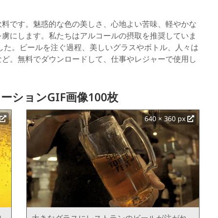
飲料です。魅惑的な色の美しさ、心地よい苦味、軽やかな
を虜にします。私たちはアルコールの摂取を推奨していま
とめました。ビールを注ぐ過程、美しいグラスやボトル、人々は
など。無料でダウンロードして、仕事やレジャーで使用し
ションGIF画像100枚
640 × 360 px
泡
大きなグラスにレストランのビールが注がれ