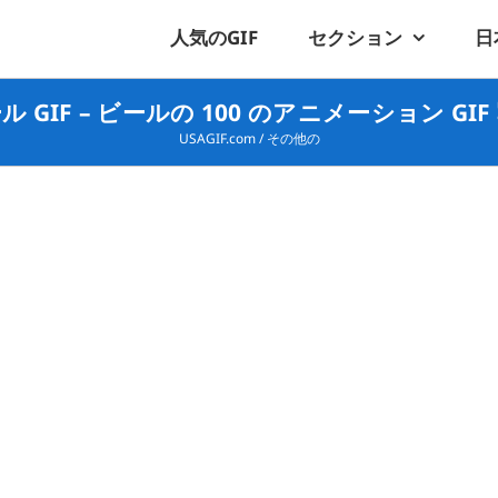
人気のGIF
セクション
日
ル GIF – ビールの 100 のアニメーション GIF
USAGIF.com
/
その他の