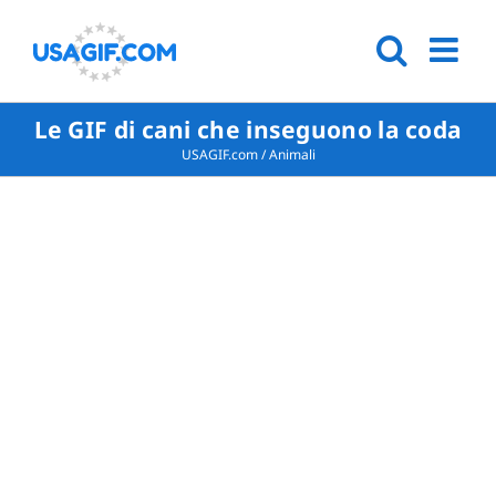
Le GIF di cani che inseguono la coda
USAGIF.com
/
Animali