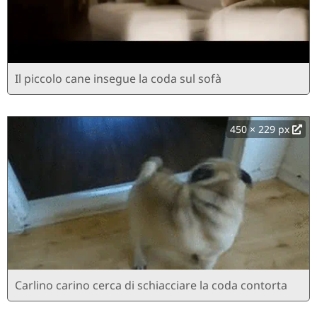
Il piccolo cane insegue la coda sul sofà
450 × 229 px
Carlino carino cerca di schiacciare la coda contorta