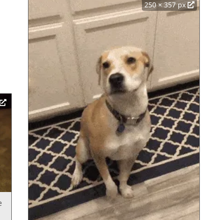
250 × 357 px
e