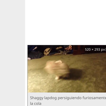
520 × 293 px
Shaggy lapdog persiguiendo furiosament
la cola