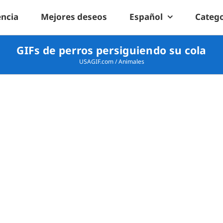
encia
Mejores deseos
Español
Catego
GIFs de perros persiguiendo su cola
USAGIF.com
/
Animales