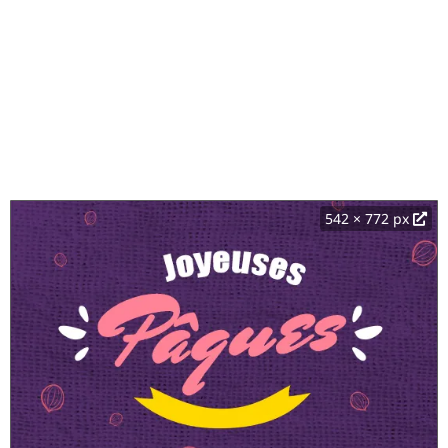
542 × 772 px