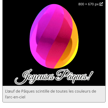
800 × 670 px
L’œuf de Pâques scintille de toutes les couleurs de
l’arc-en-ciel