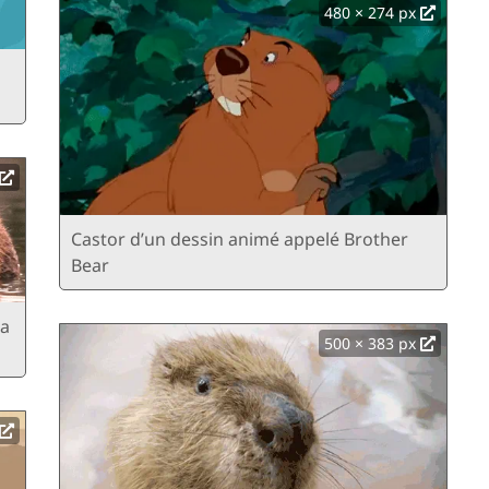
480 × 274 px
Castor d’un dessin animé appelé Brother
Bear
la
500 × 383 px