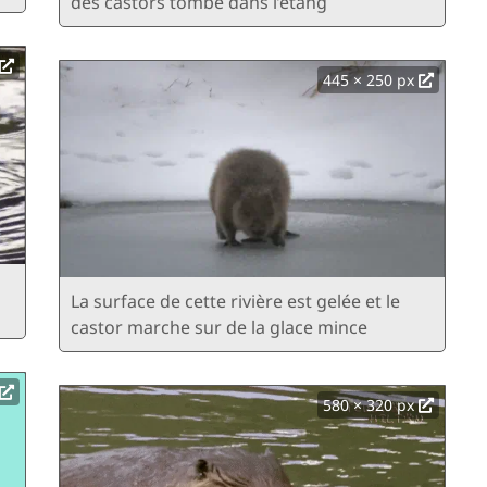
des castors tombe dans l’étang
445 × 250 px
La surface de cette rivière est gelée et le
castor marche sur de la glace mince
580 × 320 px