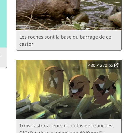
Les roches sont la base du barrage de ce
castor
,
480 × 270 px
Trois castors rieurs et un tas de branches.
GIF d’un dessin animé appelé Kung Fu