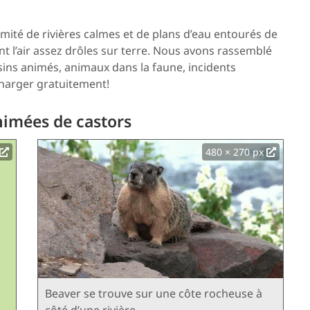
imité de rivières calmes et de plans d’eau entourés de
nt l’air assez drôles sur terre. Nous avons rassemblé
ssins animés, animaux dans la faune, incidents
harger gratuitement!
imées de castors
480 × 270 px
Beaver se trouve sur une côte rocheuse à
côté d’une rivière