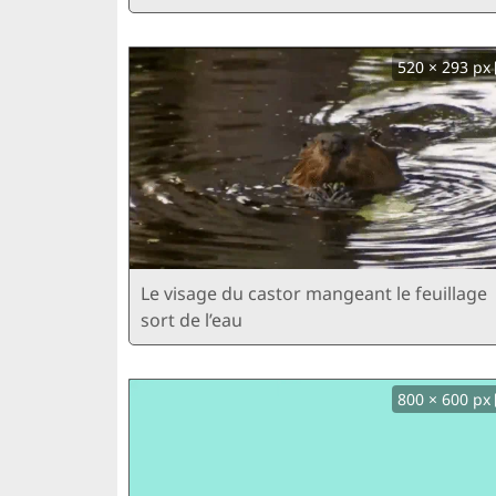
520 × 293 px
Le visage du castor mangeant le feuillage
sort de l’eau
800 × 600 px