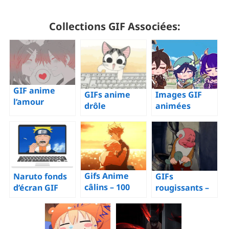
Collections GIF Associées:
GIF anime
GIFs anime
Images GIF
l’amour
drôle
animées
Genshin
Impact
Gifs Anime
Naruto fonds
GIFs
câlins – 100
d’écran GIF
rougissants –
images
animés
100 images
animées avec
1920×1080
animées
des noms
d’embarras, de