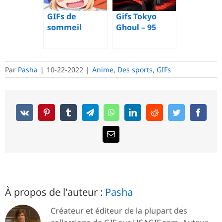
d’anime
timidité
Gifs Tokyo
GIFs de
Ghoul – 95
sommeil
images
d’anime – 120
animées
images
animées
Par
Pasha
|
10-22-2022
|
Anime
,
Des sports
,
GIFs
À propos de l'auteur :
Pasha
Créateur et éditeur de la plupart des