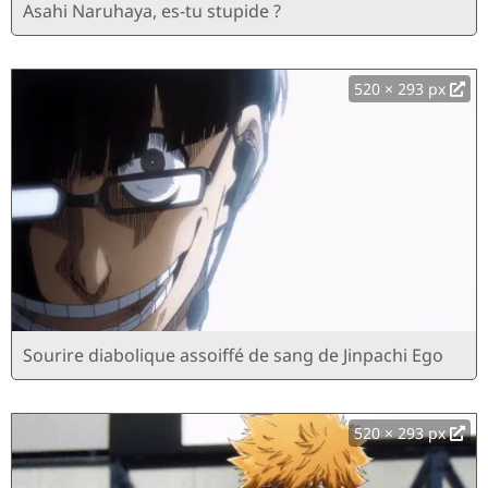
Asahi Naruhaya, es-tu stupide ?
520 × 293 px
Sourire diabolique assoiffé de sang de Jinpachi Ego
520 × 293 px