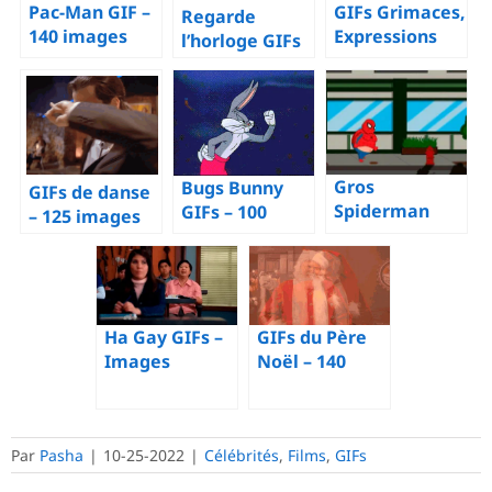
GIFs Grimaces,
Pac-Man GIF –
Regarde
Expressions
140 images
l’horloge GIFs
Faciales – 100
GIF animées
– Collection
images
d’images
animées
animées
Gros
Bugs Bunny
GIFs de danse
Spiderman
GIFs – 100
– 125 images
GIFs – 100
images
animées de
images
animées de ce
personnes ou
animées
lapin
d’animaux
drôles
dansants
Ha Gay GIFs –
GIFs du Père
Images
Noël – 140
animées de ce
Images
meme
animées du
gratuitement
Père Noël
Par
Pasha
|
10-25-2022
|
Célébrités
,
Films
,
GIFs