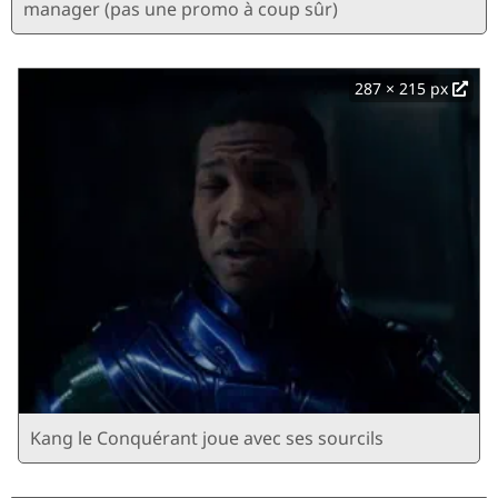
manager (pas une promo à coup sûr)
287 × 215 px
Kang le Conquérant joue avec ses sourcils