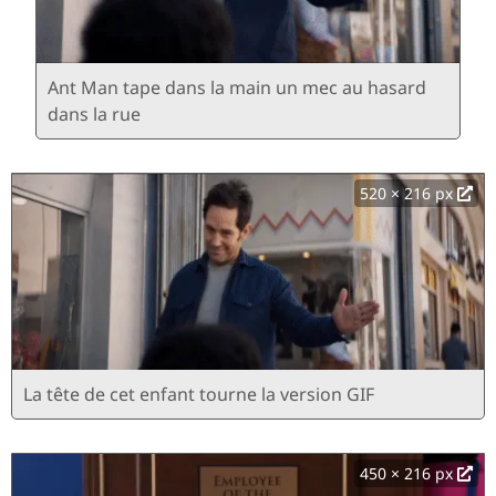
Ant Man tape dans la main un mec au hasard
dans la rue
520 × 216 px
La tête de cet enfant tourne la version GIF
450 × 216 px