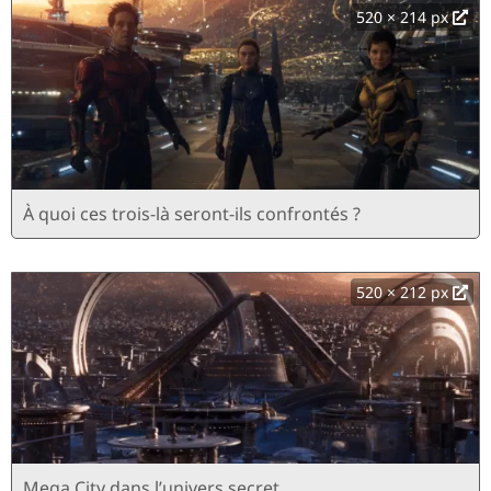
520 × 214 px
À quoi ces trois-là seront-ils confrontés ?
520 × 212 px
Mega City dans l’univers secret