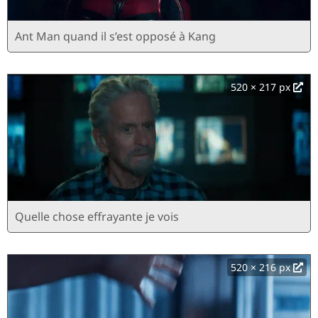
Ant Man quand il s’est opposé à Kang
520 × 217 px
Quelle chose effrayante je vois
520 × 216 px