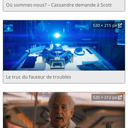
Où sommes-nous? – Cassandre demande à Scott
520 × 215 px
Le truc du fauteur de troubles
520 × 212 px