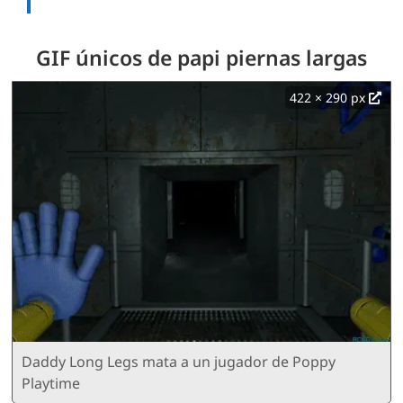
GIF únicos de papi piernas largas
422 × 290 px
Daddy Long Legs mata a un jugador de Poppy
Playtime