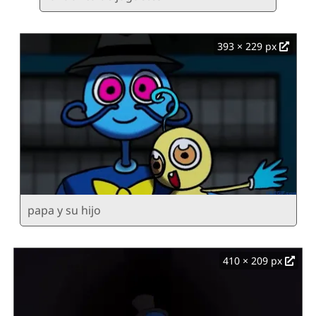
393 × 229 px
papa y su hijo
410 × 209 px