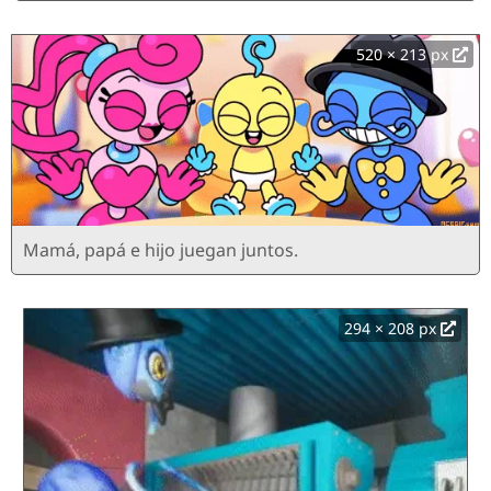
520 × 213 px
Mamá, papá e hijo juegan juntos.
294 × 208 px