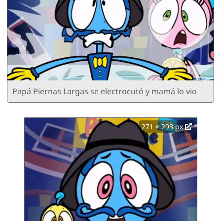
Papá Piernas Largas se electrocutó y mamá lo vio
271 × 293 px