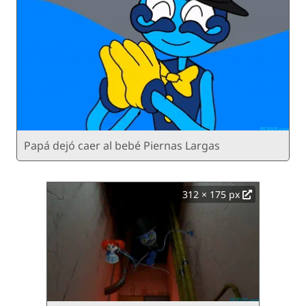
Papá dejó caer al bebé Piernas Largas
312 × 175 px