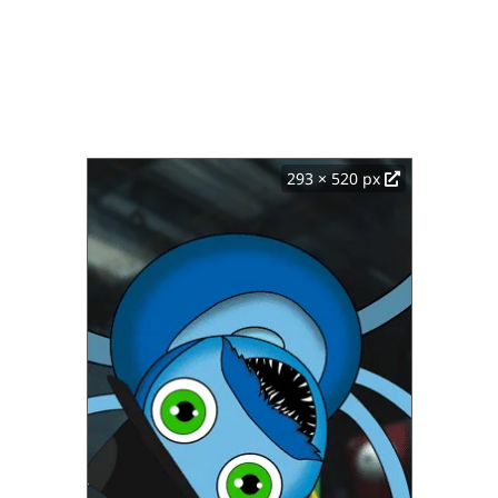
293 × 520 px