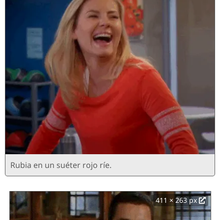
Rubia en un suéter rojo ríe.
411 × 263 px