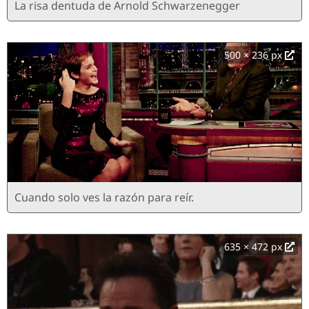
La risa dentuda de Arnold Schwarzenegger
500 × 236 px
Cuando solo ves la razón para reír.
635 × 472 px