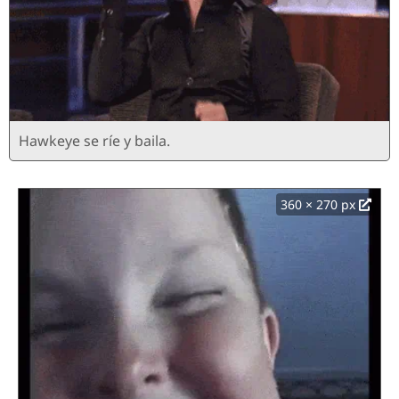
Hawkeye se ríe y baila.
360 × 270 px