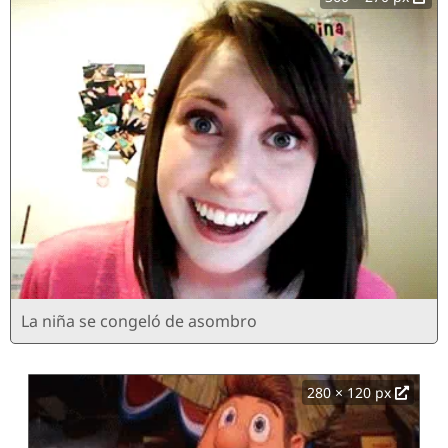
La niña se congeló de asombro
280 × 120 px