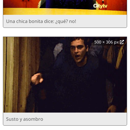
Una chica bonita dice: ¿qué? no!
500 × 306 px
Susto y asombro