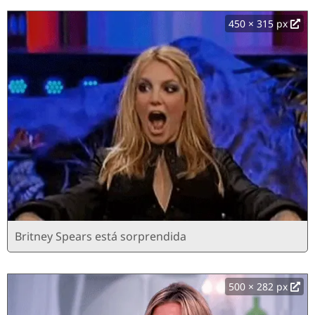
450 × 315 px
Britney Spears está sorprendida
500 × 282 px