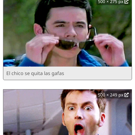
500 × 275 px
El chico se quita las gafas
500 × 249 px