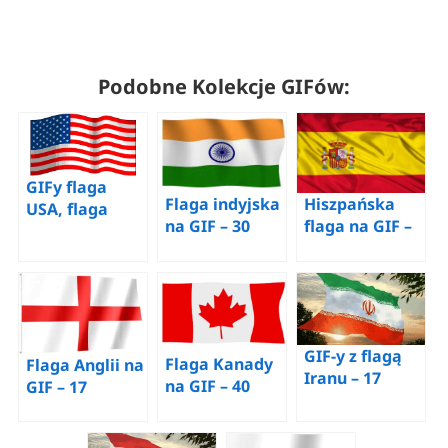
Podobne Kolekcje GIFów:
GIFy flaga
Flaga indyjska
Hiszpańska
USA, flaga
na GIF – 30
flaga na GIF –
amerykańska
animowanych
30
– 70 animacji
obrazów za
animowanych
gif za darmo
darmo
obrazów za
darmo
GIF-y z flagą
Flaga Kanady
Flaga Anglii na
Iranu – 17
na GIF – 40
GIF – 17
najlepszych
animowanych
animowanych
animowanych
obrazów za
obrazów za
obrazów za