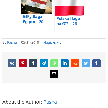
darmo
darmo
darmo
GIFy flaga
Polska flaga
Egiptu – 20
na GIF – 26
najlepszych
animowanych
animowanych
GIF-ów za
obrazów za
darmo
By
Pasha
|
05-31-2019
|
Flagi
,
GIF-y
darmo
About the Author:
Pasha