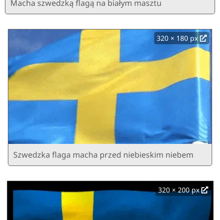
Macha szwedzką flagą na białym masztu
320 × 180 px
Szwedzka flaga macha przed niebieskim niebem
320 × 200 px