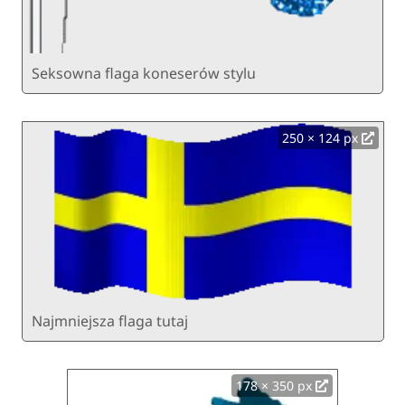
Seksowna flaga koneserów stylu
250 × 124 px
Najmniejsza flaga tutaj
178 × 350 px