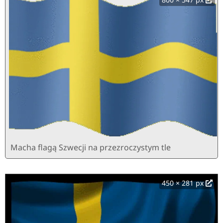
Macha flagą Szwecji na przezroczystym tle
450 × 281 px