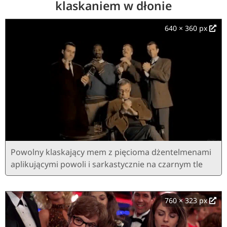
klaskaniem w dłonie
640 × 360 px
Powolny klaskający mem z pięcioma dżentelmenami
aplikującymi powoli i sarkastycznie na czarnym tle
760 × 323 px