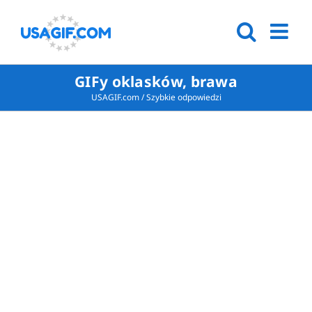
GIFy oklasków, brawa
USAGIF.com
/
Szybkie odpowiedzi