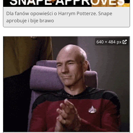
Dla fanów opowieści o Harrym Potterze. Snape
aprobuje i bije brawo
640 × 484 px