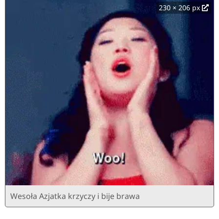
230 × 206 px
Wesoła Azjatka krzyczy i bije brawa