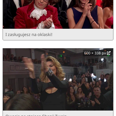
I zasługujesz na oklaski!
600 × 338 px