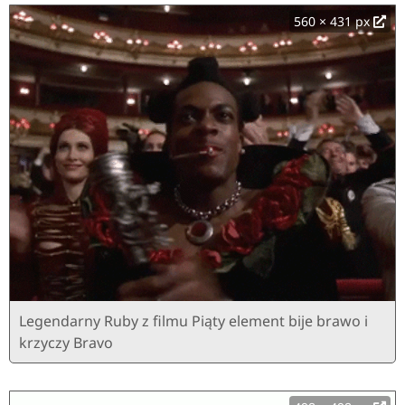
560 × 431 px
Legendarny Ruby z filmu Piąty element bije brawo i
krzyczy Bravo