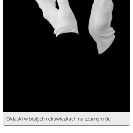
Oklaski w białych rękawiczkach na czarnym tle