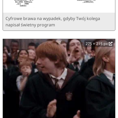
Cyfrowe brawa na wypadek, gdyby Twój kolega
napisał świetny program
275 × 215 px