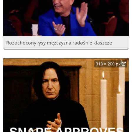
Rozochocony łysy mężczyzna radośnie klaszcze
313 × 200 px