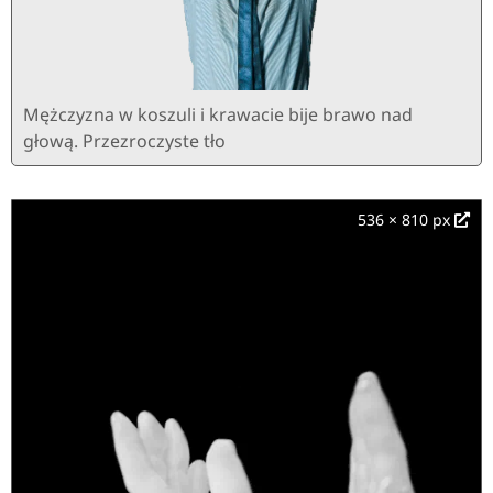
Mężczyzna w koszuli i krawacie bije brawo nad
głową. Przezroczyste tło
536 × 810 px