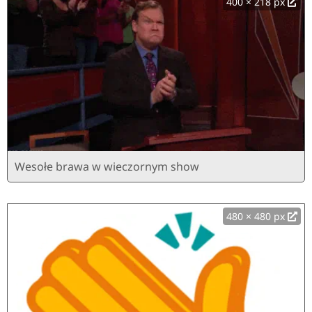
400 × 218 px
Wesołe brawa w wieczornym show
480 × 480 px