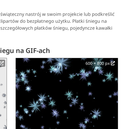
 świąteczny nastrój w swoim projekcie lub podkreślić
ipartów do bezpłatnego użytku. Płatki śniegu na
e szczegółowych płatków śniegu, pojedyncze kawałki
niegu na GIF-ach
600 × 800 px