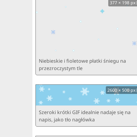
377 × 198 px
Niebieskie i fioletowe płatki śniegu na
przezroczystym tle
2600 × 500 px
Szeroki krótki GIF idealnie nadaje się na
napis, jako tło nagłówka