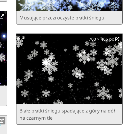
Musujące przezroczyste płatki śniegu
700 × 465 px
Białe płatki śniegu spadające z góry na dół
na czarnym tle