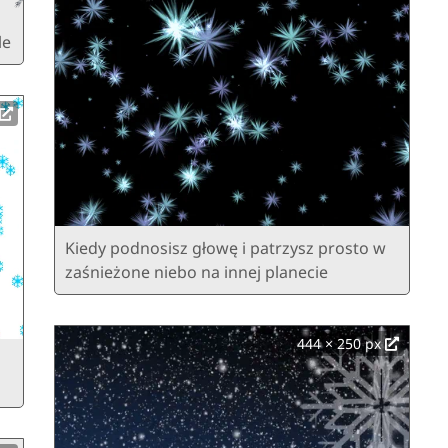
le
Kiedy podnosisz głowę i patrzysz prosto w
zaśnieżone niebo na innej planecie
444 × 250 px