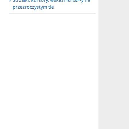
Strzałki, kursory, wskaźniki GIF-y na
przezroczystym tle