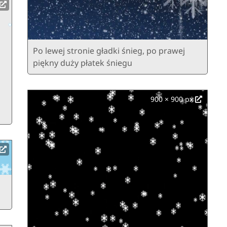
Po lewej stronie gładki śnieg, po prawej
piękny duży płatek śniegu
900 × 900 px