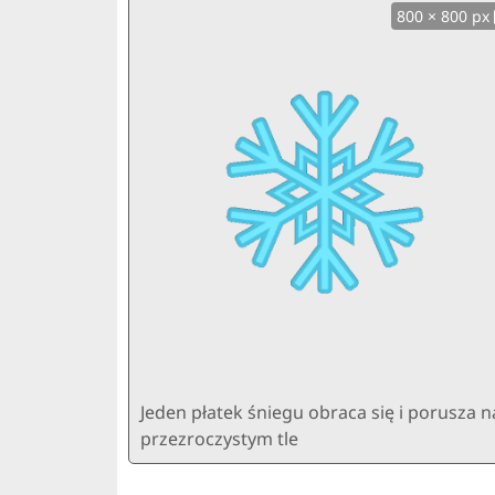
800 × 800 px
Jeden płatek śniegu obraca się i porusza n
przezroczystym tle