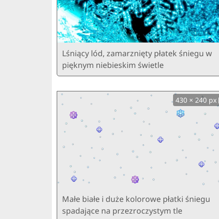
Lśniący lód, zamarznięty płatek śniegu w
pięknym niebieskim świetle
430 × 240 px
Małe białe i duże kolorowe płatki śniegu
spadające na przezroczystym tle