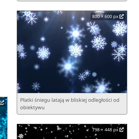
800 × 600 px
Płatki śniegu latają w bliskiej odległości od
obiektywu
798 × 448 px