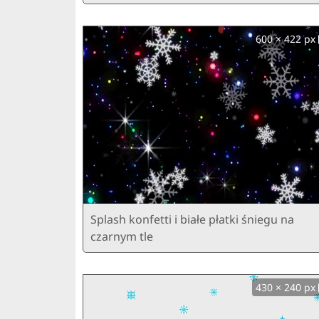
600 × 422 px
Splash konfetti i białe płatki śniegu na
czarnym tle
430 × 240 px