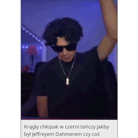
Krągły chłopak w czerni tańczy jakby
był Jeffreyem Dahmerem czy coś