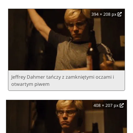
394 × 208 px
Jeffrey Dahmer tańczy z zamkniętymi oczami i
otwartym piwem
408 × 207 px