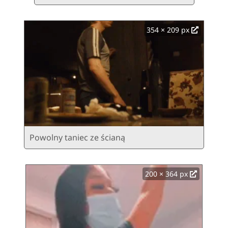
354 × 209 px
Powolny taniec ze ścianą
200 × 364 px