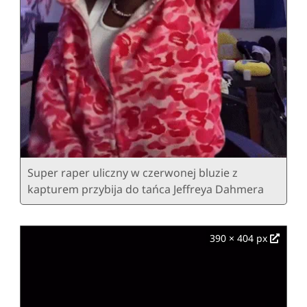
Super raper uliczny w czerwonej bluzie z
kapturem przybija do tańca Jeffreya Dahmera
390 × 404 px