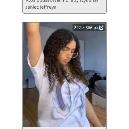
Ktoś podarował mu, aby wykonał
taniec Jeffreya
292 × 366 px