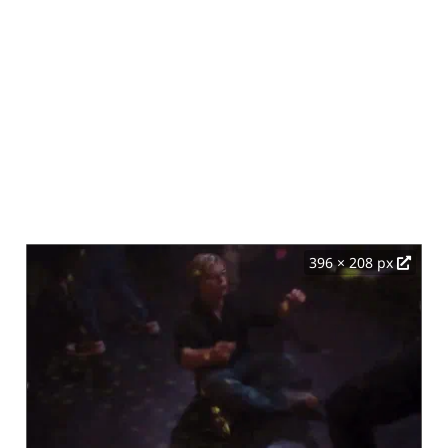
396 × 208 px