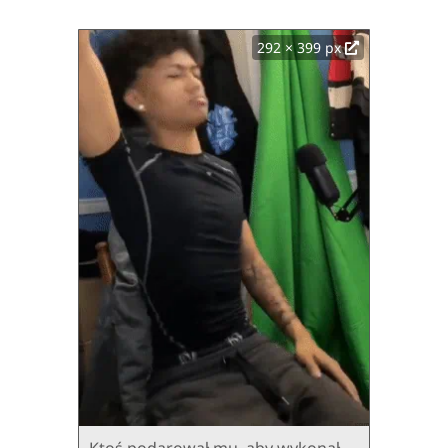
292 × 399 px