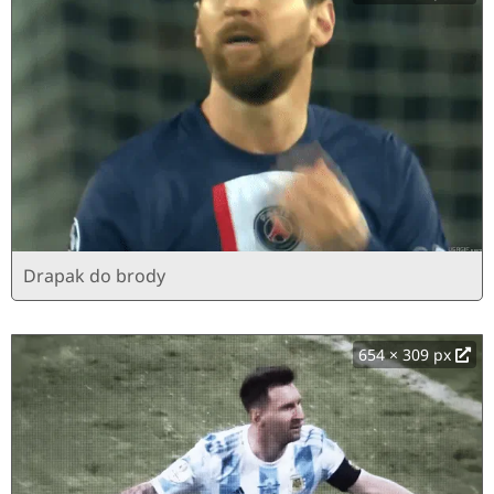
Drapak do brody
654 × 309 px