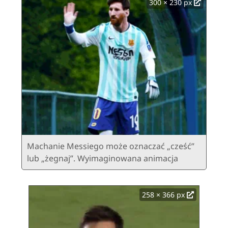
300 × 230 px
Machanie Messiego może oznaczać „cześć”
lub „żegnaj”. Wyimaginowana animacja
258 × 366 px