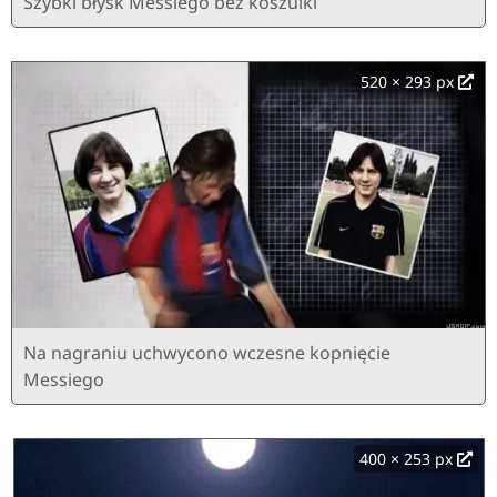
Szybki błysk Messiego bez koszulki
520 × 293 px
Na nagraniu uchwycono wczesne kopnięcie
Messiego
400 × 253 px