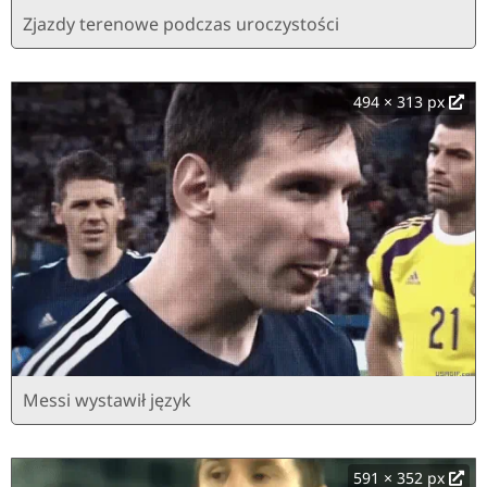
Zjazdy terenowe podczas uroczystości
494 × 313 px
Messi wystawił język
591 × 352 px