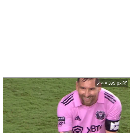
514 × 399 px