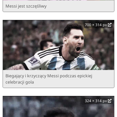
Messi jest szczęśliwy
700 × 314 px
Biegający i krzyczący Messi podczas epickiej
celebracji gola
324 × 314 px