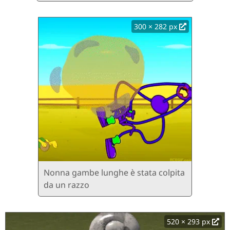
300 × 282 px
Nonna gambe lunghe è stata colpita
da un razzo
520 × 293 px