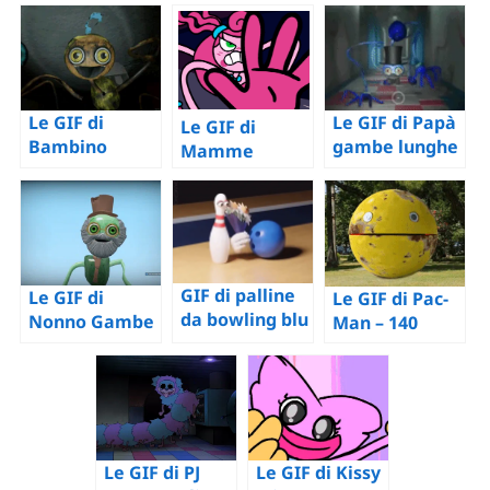
Le GIF di
Le GIF di Papà
Le GIF di
Bambino
gambe lunghe
Mamme
Gambe
gambe lunghe
Lunghe (Poppy
– 47 immagini
Playtime)
animate
GIF di palline
Le GIF di
Le GIF di Pac-
da bowling blu
Nonno Gambe
Man – 140
– GIF di meme
Lunghe
immagini GIF
animati
animate
scandalosi
Le GIF di Kissy
Le GIF di PJ