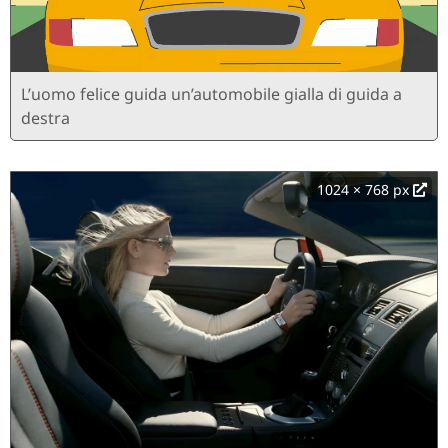
L’uomo felice guida un’automobile gialla di guida a
destra
1024 × 768 px