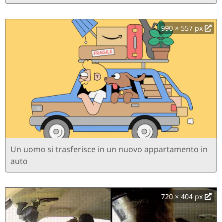
990 × 557 px
Un uomo si trasferisce in un nuovo appartamento in
auto
720 × 404 px