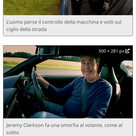
L’uomo perse il controllo della macchina e volò sul
ciglio della strada
500 × 281 px
Jeremy Clarkson fa una smorfia al volante, come al
solito