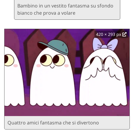
Bambino in un vestito fantasma su sfondo
bianco che prova a volare
420 × 293 px
Quattro amici fantasma che si divertono