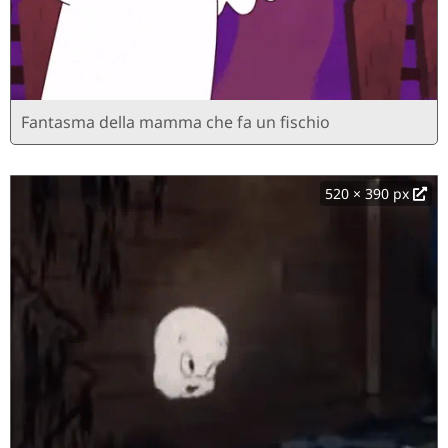
Fantasma della mamma che fa un fischio
520 × 390 px