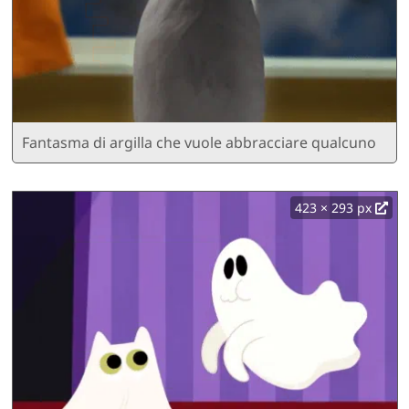
Fantasma di argilla che vuole abbracciare qualcuno
423 × 293 px