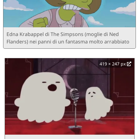
Edna Krabappel di The Simpsons (moglie di Ned
Flanders) nei panni di un fantasma molto arrabbiato
419 × 247 px