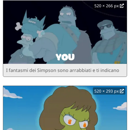
520 × 266 px
I fantasmi dei Simpson sono arrabbiati e ti indicano
520 × 293 px