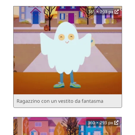
361 × 293 px
Ragazzino con un vestito da fantasma
360 × 293 px