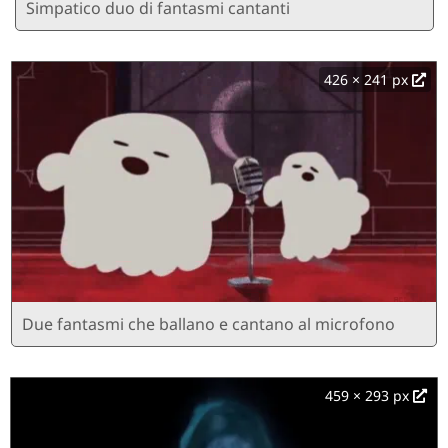
Simpatico duo di fantasmi cantanti
426 × 241 px
Due fantasmi che ballano e cantano al microfono
459 × 293 px