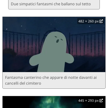
Due simpatici fantasmi che ballano sul tetto
482 × 260 px
Fantasma canterino che appare di notte davanti ai
cancelli del cimitero
445 × 293 px