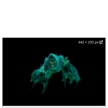
442 × 293 px