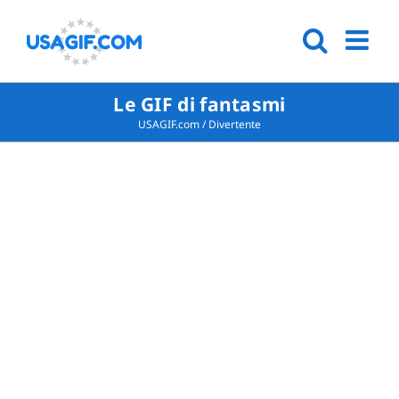
Le GIF di fantasmi
USAGIF.com
/
Divertente