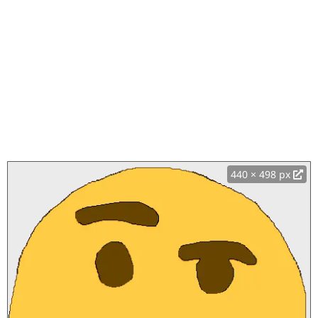
440 × 498 px