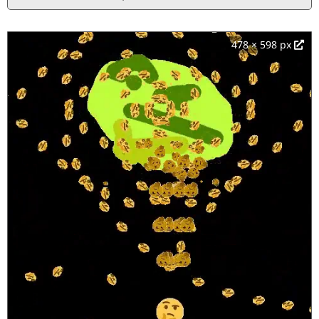
478 × 598 px