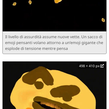
Il livello di assurdità assume nuove vette. Un sacco di
emoji pensanti volano attorno a un’emoji gigante che
esplode di tensione mentre pensa
498 × 410 px