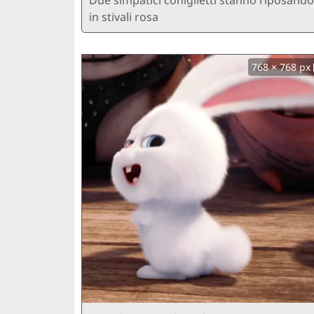
Due simpatici coniglietti stanno riposando
in stivali rosa
768 × 768 px