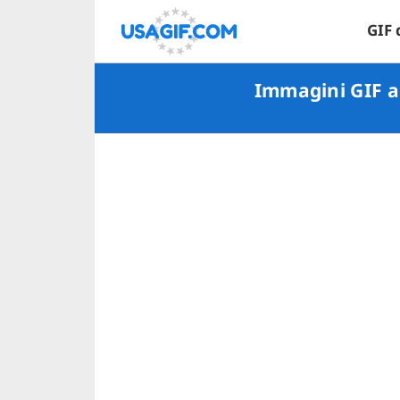
GIF 
Immagini GIF an