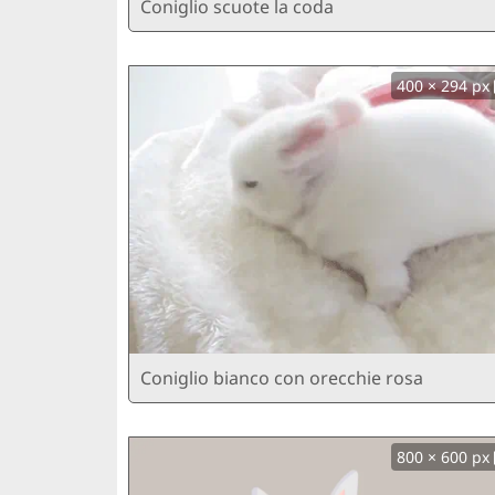
Coniglio scuote la coda
400 × 294 px
Coniglio bianco con orecchie rosa
800 × 600 px