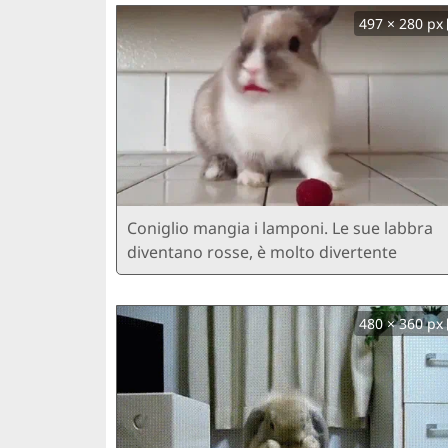
497 × 280 px
Coniglio mangia i lamponi. Le sue labbra
diventano rosse, è molto divertente
480 × 360 px