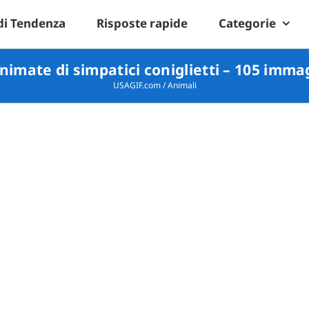
di Tendenza
Risposte rapide
Categorie
imate di simpatici coniglietti – 105 imma
USAGIF.com
/
Animali