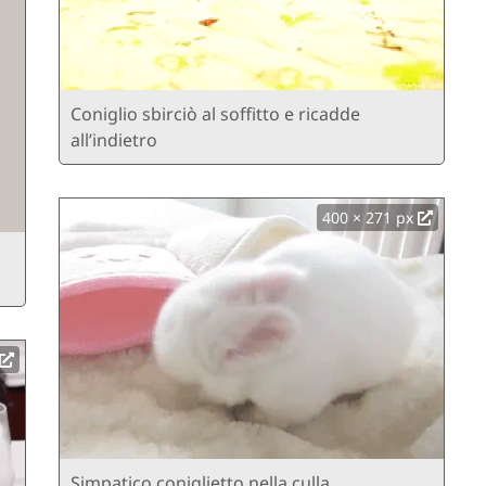
Coniglio sbirciò al soffitto e ricadde
all’indietro
400 × 271 px
Simpatico coniglietto nella culla