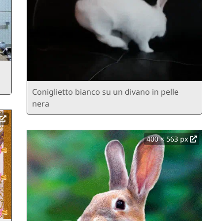
Coniglietto bianco su un divano in pelle
nera
400 × 563 px