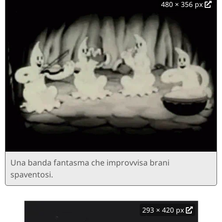
480 × 356 px
Una banda fantasma che improvvisa brani
spaventosi.
293 × 420 px