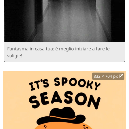
Fantasma in casa tua: è meglio iniziare a fare le
valigie!
832 × 704 px