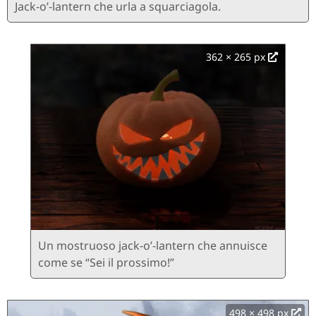
Jack-o’-lantern che urla a squarciagola.
362 × 265 px
Un mostruoso jack-o’-lantern che annuisce
come se “Sei il prossimo!”
498 × 498 px