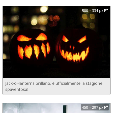
500 × 334 px
Jack-o’-lanterns brillano, è ufficialmente la stagione
spaventosa!
450 × 297 px