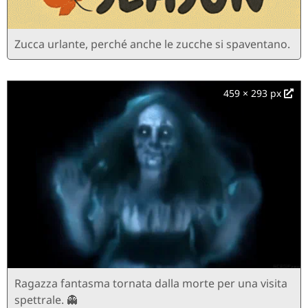
Zucca urlante, perché anche le zucche si spaventano.
459 × 293 px
Ragazza fantasma tornata dalla morte per una visita
spettrale. 👻