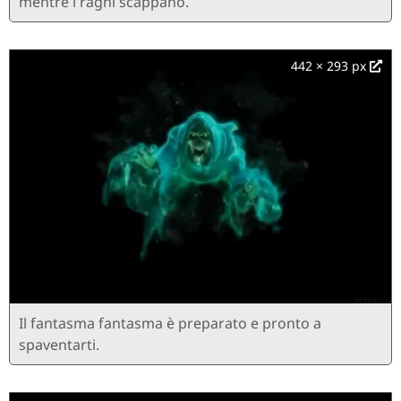
mentre i ragni scappano.
442 × 293 px
Il fantasma fantasma è preparato e pronto a
spaventarti.