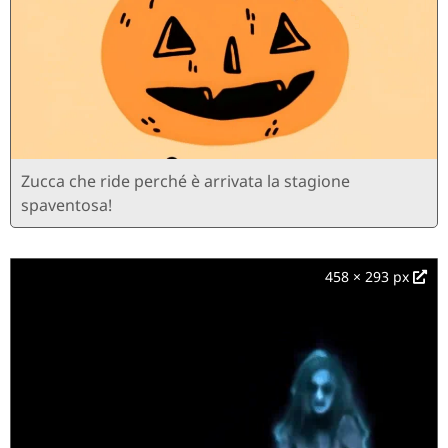
Zucca che ride perché è arrivata la stagione
spaventosa!
458 × 293 px