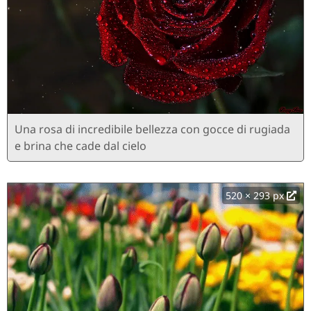
Una rosa di incredibile bellezza con gocce di rugiada
e brina che cade dal cielo
520 × 293 px