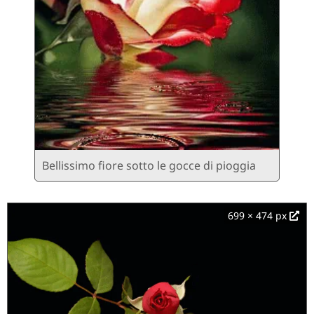
Bellissimo fiore sotto le gocce di pioggia
699 × 474 px