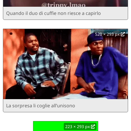
Quando il duo di cuffie non riesce a capirlo
520 × 293 px
La sorpresa li coglie all’unisono
223 × 293 px