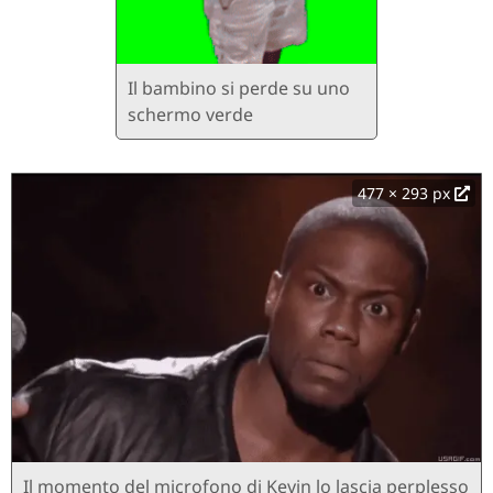
Il bambino si perde su uno
schermo verde
477 × 293 px
Il momento del microfono di Kevin lo lascia perplesso