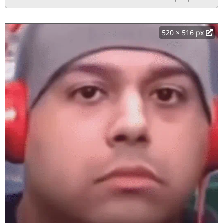
520 × 516 px