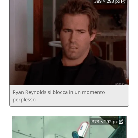
389 × 293 px
Ryan Reynolds si blocca in un momento
perplesso
373 × 292 px