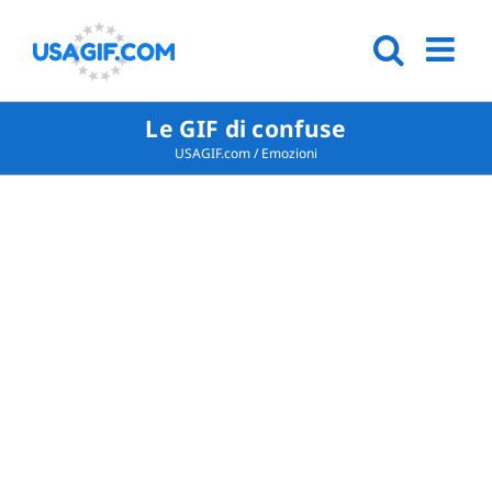
Le GIF di confuse
USAGIF.com
/
Emozioni