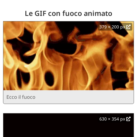
Le GIF con fuoco animato
379 × 200 px
Ecco il fuoco
630 × 354 px