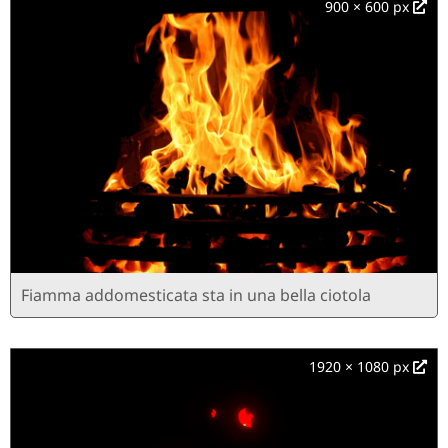
900 × 600 px
Fiamma addomesticata sta in una bella ciotola
1920 × 1080 px