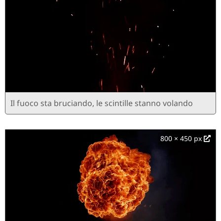
Il fuoco sta bruciando, le scintille stanno volando
800 × 450 px