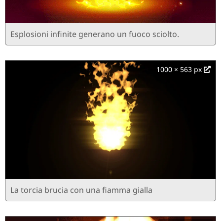
Esplosioni infinite generano un fuoco sciolto.
1000 × 563 px
La torcia brucia con una fiamma gialla