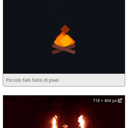
Piccolo falò fatto di pixel
718 × 404 px