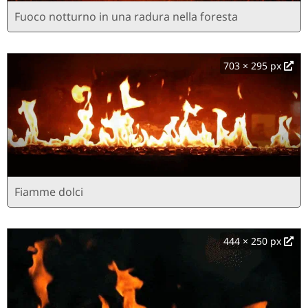
Fuoco notturno in una radura nella foresta
703 × 295 px
Fiamme dolci
444 × 250 px