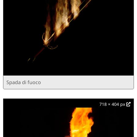
Spada di fuoco
718 × 404 px