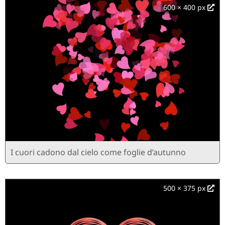
600 × 400 px
I cuori cadono dal cielo come foglie d’autunno
500 × 375 px