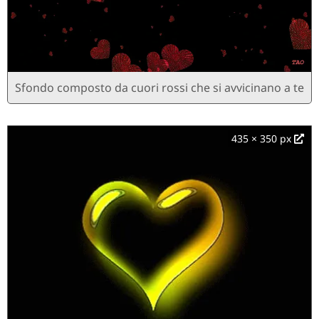
Sfondo composto da cuori rossi che si avvicinano a te
435 × 350 px