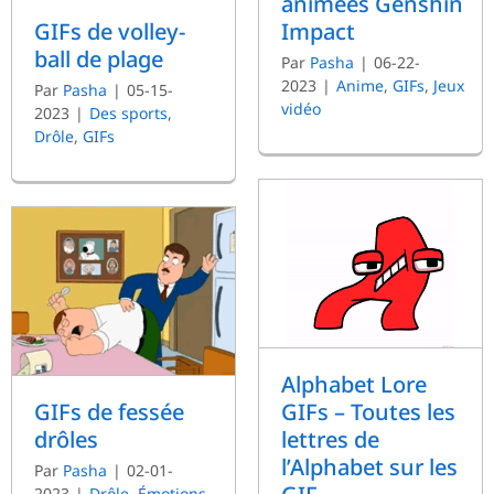
animées Genshin
Impact
GIFs de volley-
ball de plage
Par
Pasha
|
06-22-
2023
|
Anime
,
GIFs
,
Jeux
Par
Pasha
|
05-15-
vidéo
2023
|
Des sports
,
Drôle
,
GIFs
Alphabet Lore
GIFs de fessée
GIFs – Toutes les
drôles
lettres de
l’Alphabet sur les
Par
Pasha
|
02-01-
2023
|
Drôle
,
Émotions
,