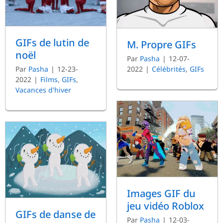
GIFs de lutin de
M. Propre GIFs
noël
Par
Pasha
|
12-07-
2022
|
Célébrités
,
GIFs
Par
Pasha
|
12-23-
2022
|
Films
,
GIFs
,
Vacances d'hiver
Images GIF du
jeu vidéo Roblox
GIFs de danse de
Par
Pasha
|
12-03-