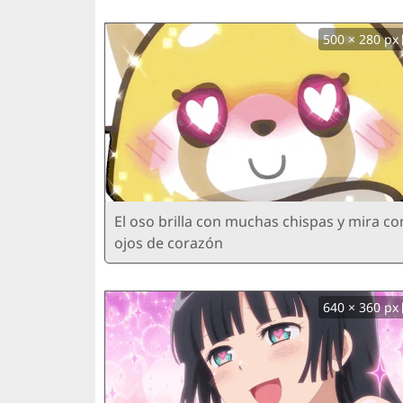
500 × 280 px
El oso brilla con muchas chispas y mira co
ojos de corazón
640 × 360 px