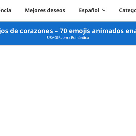
encia
Mejores deseos
Español
Catego
ojos de corazones – 70 emojis animados e
USAGIF.com
/
Romántico