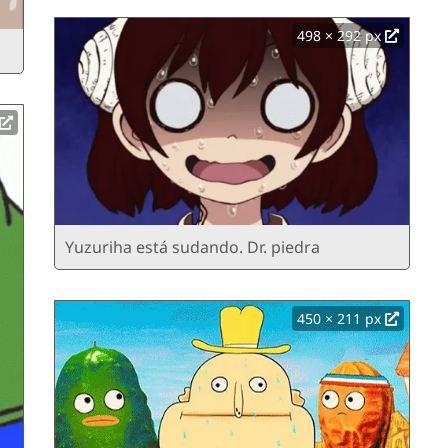
498 × 292 px
Yuzuriha está sudando. Dr. piedra
450 × 211 px