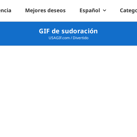
encia
Mejores deseos
Español
Catego
GIF de sudoración
USAGIF.com
/
Divertido