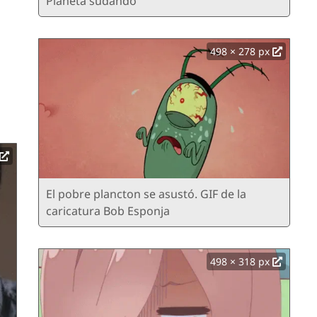
Planeta sudando
498 × 278 px
El pobre plancton se asustó. GIF de la
caricatura Bob Esponja
498 × 318 px