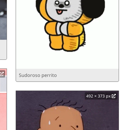
Sudoroso perrito
492 × 373 px