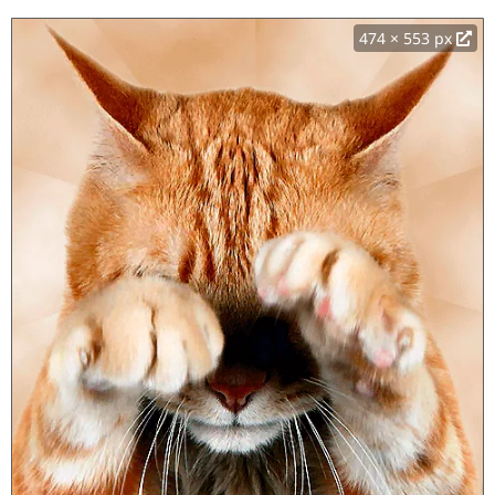
474 × 553 px