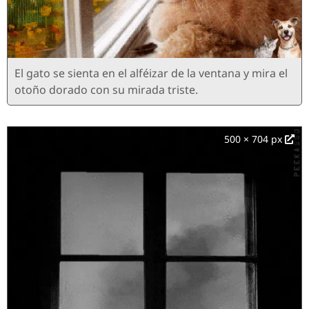
El gato se sienta en el alféizar de la ventana y mira el
otoño dorado con su mirada triste.
500 × 704 px